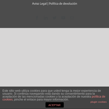
Aviso Legal
|
Política de devolución
Facebook
LinkedIn
Twitter
YouTube
Correo
electrónico
Este sitio web utiliza cookies para que usted tenga la mejor experiencia de
usuario. Si continúa navegando está dando su consentimiento para la
aceptación de las mencionadas cookies y la aceptación de nuestra
política de
cookies
, pinche el enlace para mayor información.
plugin cookies
ACEPTAR